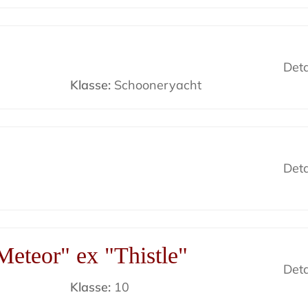
Deta
Klasse:
Schooneryacht
Deta
eteor" ex "Thistle"
Deta
Klasse:
10