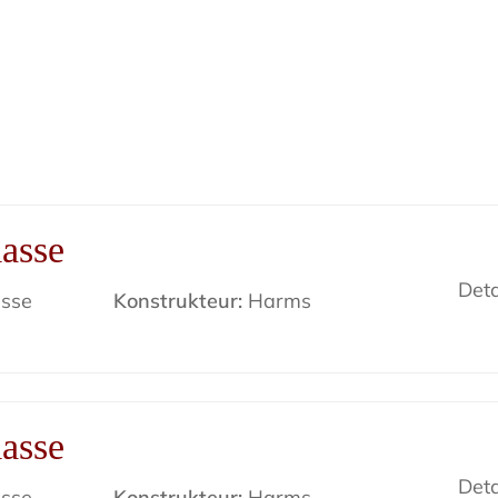
asse
Deta
sse
Konstrukteur:
Harms
asse
Deta
sse
Konstrukteur:
Harms