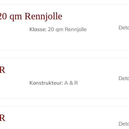
20 qm Rennjolle
Deta
Klasse:
20 qm Rennjolle
s
KR
Deta
Konstrukteur:
A & R
KR
Deta