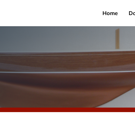
Home
D