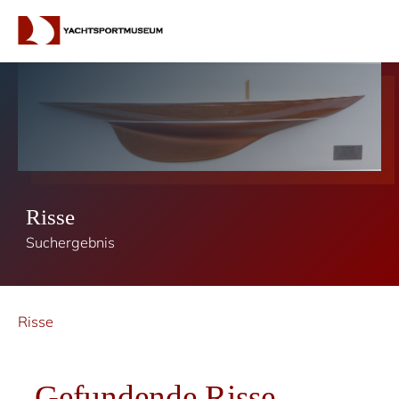
Risse
Suchergebnis
Risse
Gefundende Risse