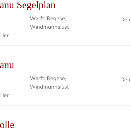
anu Segelplan
Werft:
Regese,
Deta
Windmannslust
ller
kanu
Werft:
Regese,
Deta
Windmannslust
ller
olle