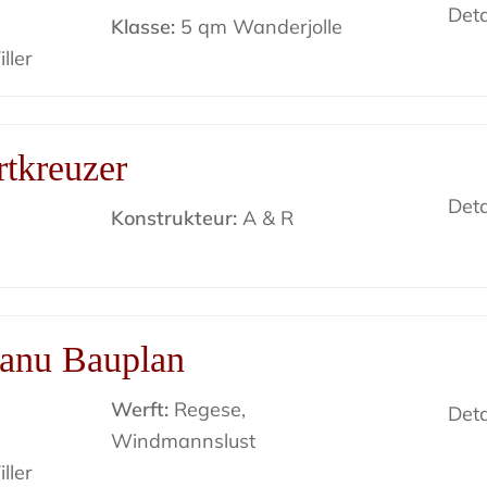
Deta
Klasse:
5 qm Wanderjolle
ller
tkreuzer
Deta
Konstrukteur:
A & R
anu Bauplan
Werft:
Regese,
Deta
Windmannslust
ller