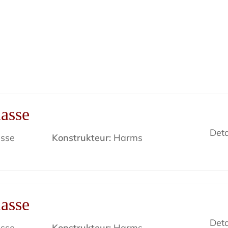
asse
Deta
sse
Konstrukteur:
Harms
asse
Deta
sse
Konstrukteur:
Harms