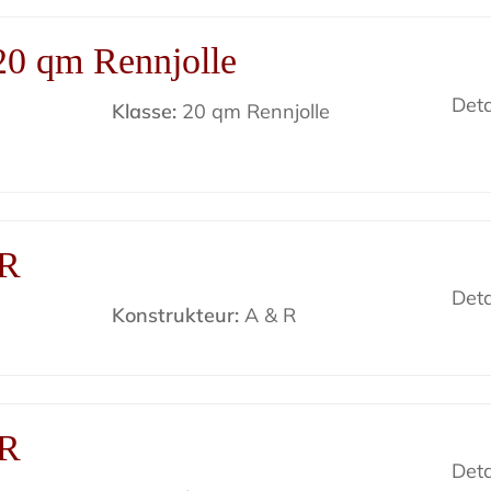
20 qm Rennjolle
Deta
Klasse:
20 qm Rennjolle
s
KR
Deta
Konstrukteur:
A & R
KR
Deta