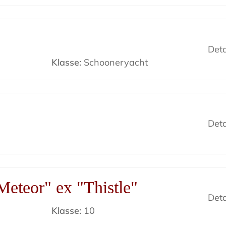
Deta
Klasse:
Schooneryacht
Deta
eteor" ex "Thistle"
Deta
Klasse:
10