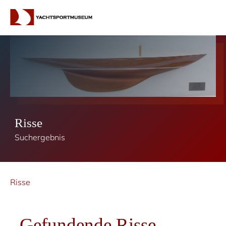
Risse
Suchergebnis
Risse
Gefundende Risse