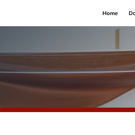
Home
D