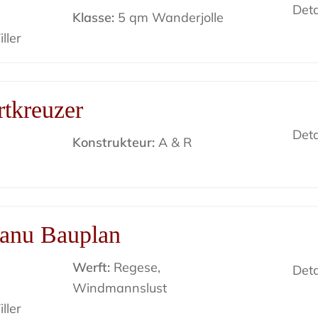
Deta
Klasse:
5 qm Wanderjolle
ller
tkreuzer
Deta
Konstrukteur:
A & R
anu Bauplan
Werft:
Regese,
Deta
Windmannslust
ller