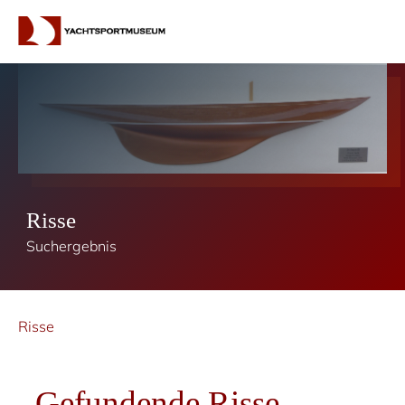
Risse
Suchergebnis
Risse
Gefundende Risse