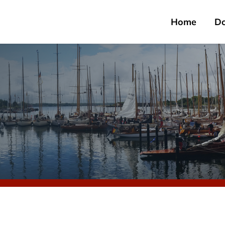
Home
D