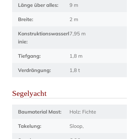
Länge über alles:
9 m
Breite:
2 m
Konstruktionswasserl
7,95 m
inie:
Tiefgang:
1,8 m
Verdrängung:
1,8 t
Segelyacht
Baumaterial Mast:
Holz: Fichte
Takelung:
Sloop,