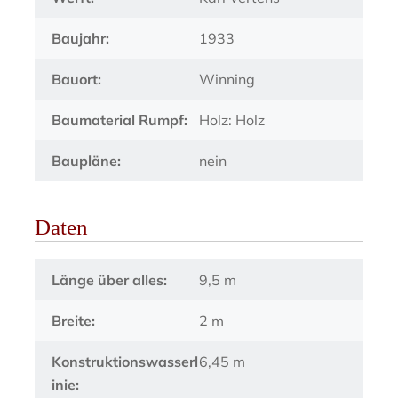
Baujahr:
1933
Bauort:
Winning
Baumaterial Rumpf:
Holz: Holz
Baupläne:
nein
Daten
Länge über alles:
9,5 m
Breite:
2 m
Konstruktionswasserl
6,45 m
inie: