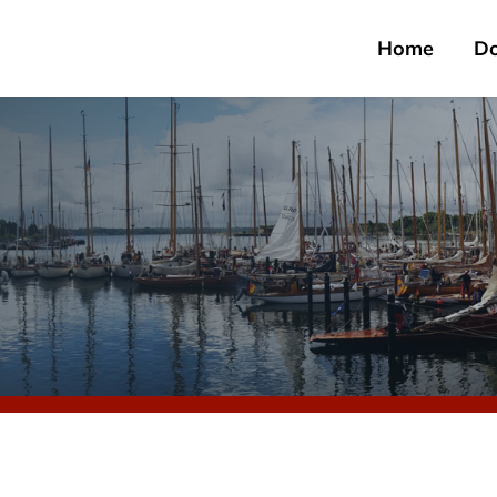
Home
D