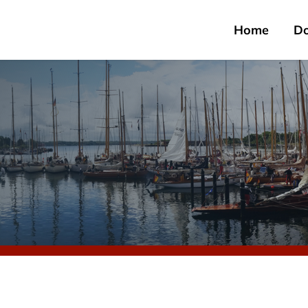
Home
D