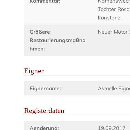
Kommentar:
Namenswechs
Tochter Rosa
Konstanz.
Größere
Neuer Motor
Restaurierungsmaßna
hmen:
Eigner
Eignername:
Aktuelle Eig
Registerdaten
Aenderung:
19.09.2017