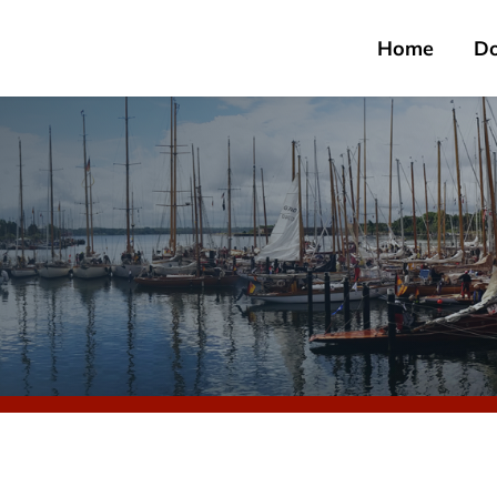
Home
D