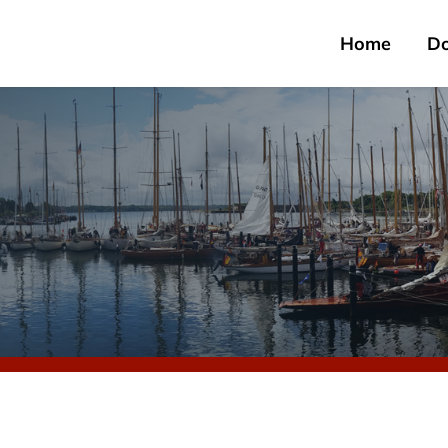
Home
D