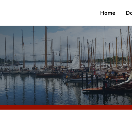
Home
D