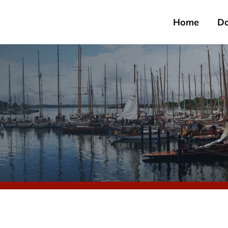
Home
D