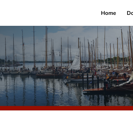
Home
D