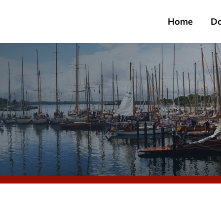
Home
D