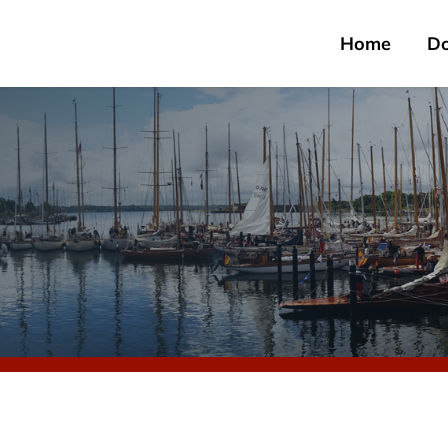
Home
D