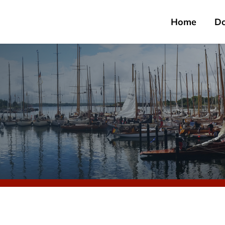
Home
D