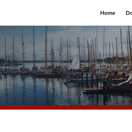
Home
D