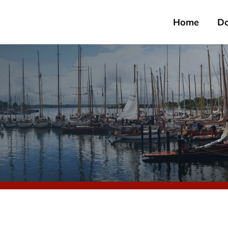
Home
D