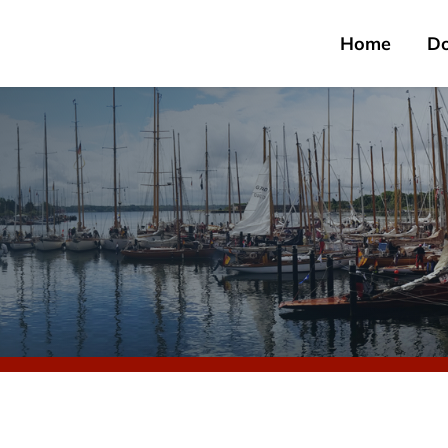
Home
D