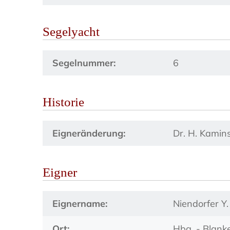
Segelyacht
Segelnummer:
6
Historie
Eigneränderung:
Dr. H. Kaminsk
Eigner
Eignername:
Niendorfer Y.
Ort:
Hbg. - Blank