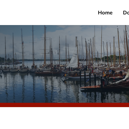
Home
D