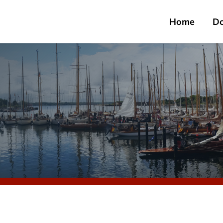
Home
D