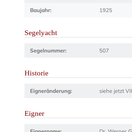
Baujahr:
1925
Segelyacht
Segelnummer:
507
Historie
Eigneränderung:
siehe jetzt VI
Eigner
Eignername:
Dr. Werner G