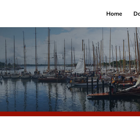
Home
D