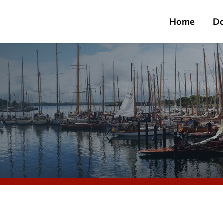
Home
D