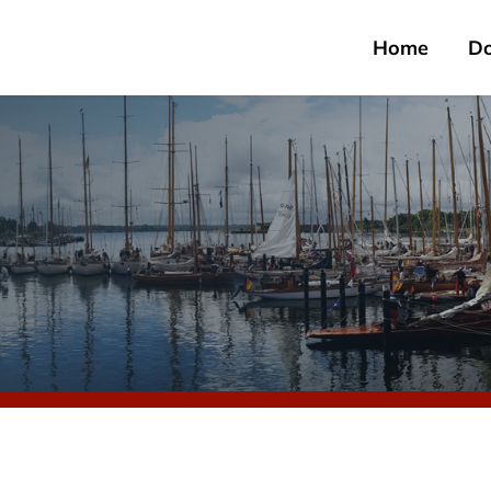
Home
D