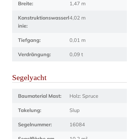
Breite:
1,47 m
Konstruktionswasserl
4,02 m
inie:
Tiefgang:
0,01 m
Verdrängung:
0,09 t
Segelyacht
Baumaterial Mast:
Holz: Spruce
Takelung:
Slup
Segelnummer:
16084
Segelfläche am
10,2 m²