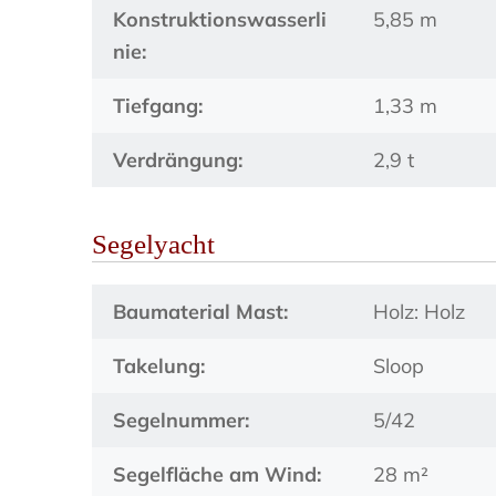
Konstruktionswasserli
5,85 m
nie:
Tiefgang:
1,33 m
Verdrängung:
2,9 t
Segelyacht
Baumaterial Mast:
Holz: Holz
Takelung:
Sloop
Segelnummer:
5/42
Segelfläche am Wind:
28 m²