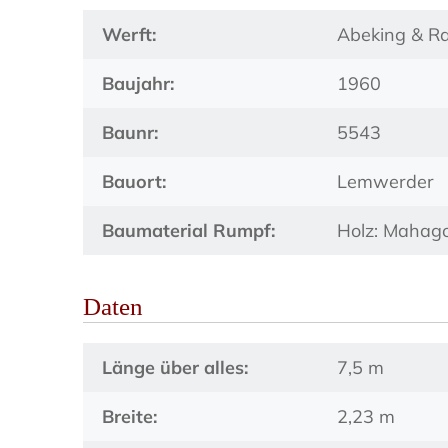
Werft:
Abeking & R
Baujahr:
1960
Baunr:
5543
Bauort:
Lemwerder
Baumaterial Rumpf:
Holz: Mahago
Daten
Länge über alles:
7,5 m
Breite:
2,23 m