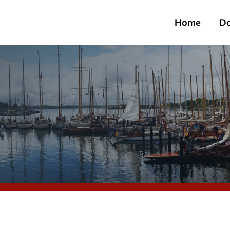
Home
D