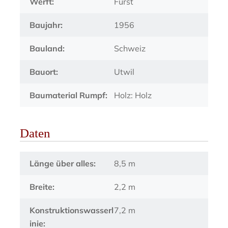
Werft:
Fürst
Baujahr:
1956
Bauland:
Schweiz
Bauort:
Utwil
Baumaterial Rumpf:
Holz: Holz
Daten
Länge über alles:
8,5 m
Breite:
2,2 m
Konstruktionswasserl
7,2 m
inie: