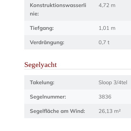
Konstruktionswasserli
4,72 m
nie:
Tiefgang:
1,01 m
Verdrängung:
0,7 t
Segelyacht
Takelung:
Sloop 3/4tel
Segelnummer:
3836
Segelfläche am Wind:
26,13 m²