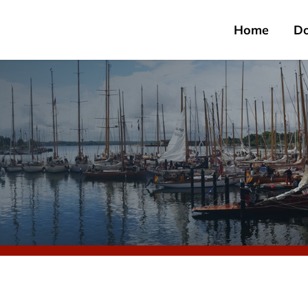
Home
D