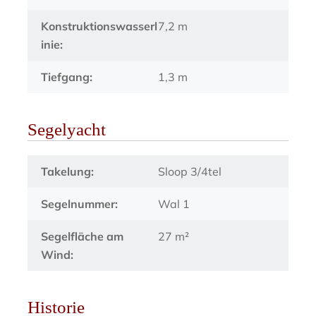
Konstruktionswasserl
7,2 m
inie:
Tiefgang:
1,3 m
Segelyacht
Takelung:
Sloop 3/4tel
Segelnummer:
Wal 1
Segelfläche am
27 m²
Wind:
Historie