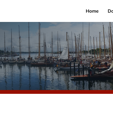
Home
D