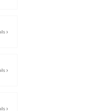
ils
ils
ils