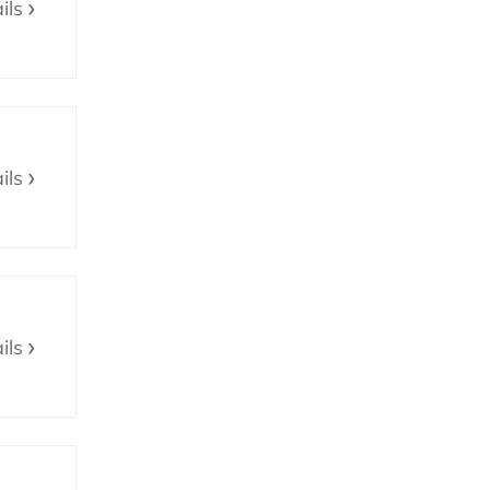
ils
ils
ils