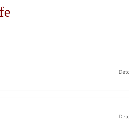
fe
Deta
Deta