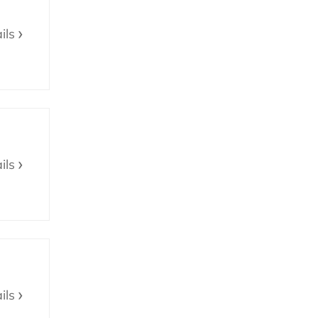
ils
ils
ils