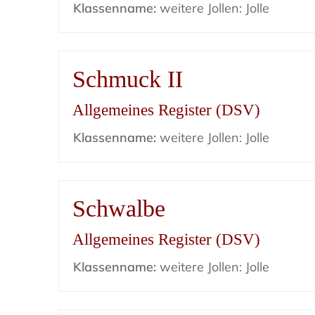
Klassenname:
weitere Jollen: Jolle
Schmuck II
Allgemeines Register (DSV)
Klassenname:
weitere Jollen: Jolle
Schwalbe
Allgemeines Register (DSV)
Klassenname:
weitere Jollen: Jolle