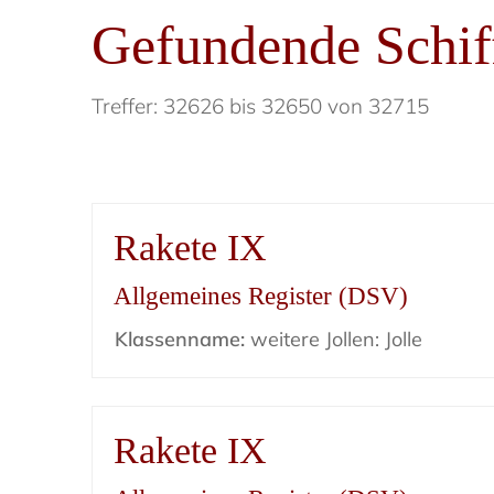
Gefundende Schif
Treffer: 32626 bis 32650 von 32715
Rakete IX
Allgemeines Register (DSV)
Klassenname:
weitere Jollen: Jolle
Rakete IX