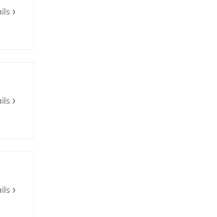
ils
ils
ils