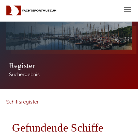
Register
Suchergebnis
Schiffsregister
Gefundende Schiffe