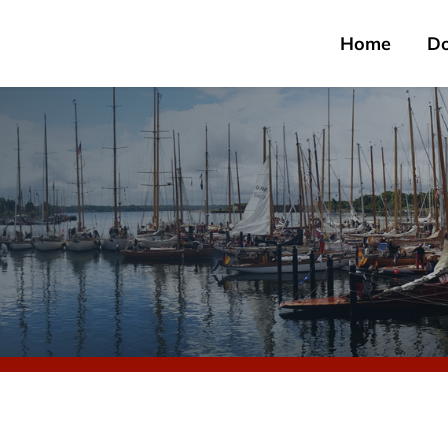
Home
D