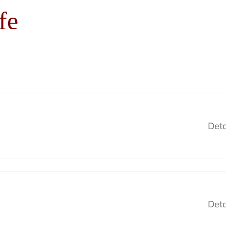
fe
Deta
Deta