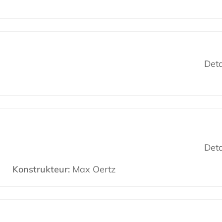
Deta
Deta
Konstrukteur:
Max Oertz