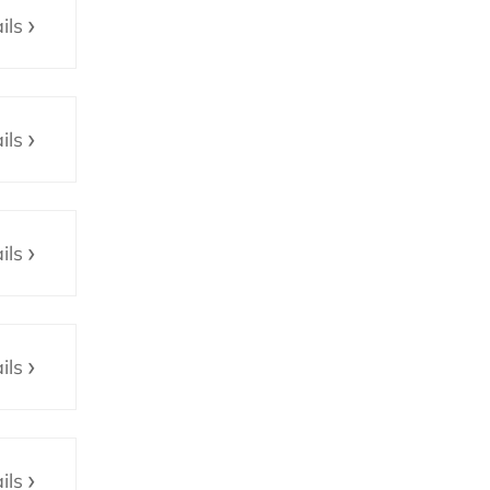
ils
ils
ils
ils
ils