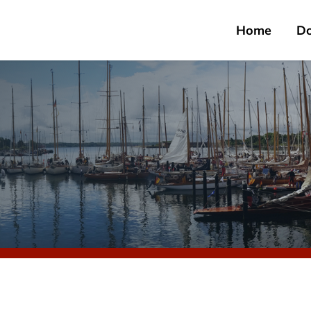
Home
D