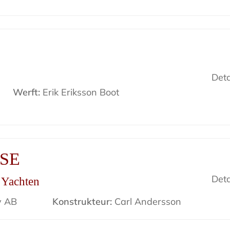
Deta
Werft:
Erik Eriksson Boot
ISE
Deta
r Yachten
v AB
Konstrukteur:
Carl Andersson