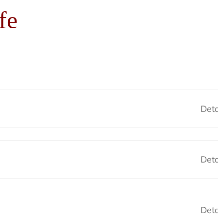
fe
Deta
Deta
Deta