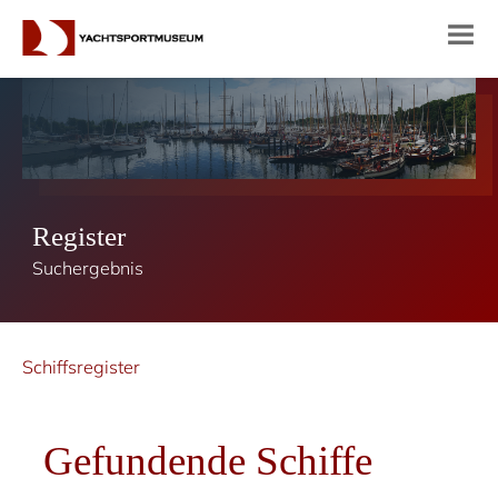
Register
Suchergebnis
Schiffsregister
Gefundende Schiffe