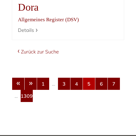
Dora
Allgemeines Register (DSV)
Details
Zurück zur Suche
«
»
1
…
3
4
5
6
7
…
1309