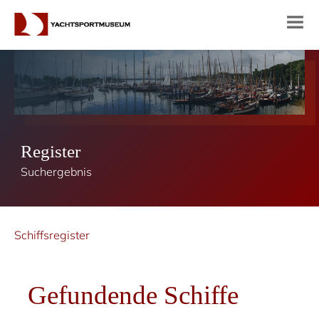
Register
Suchergebnis
Schiffsregister
Gefundende Schiffe