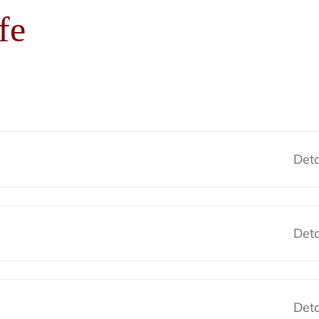
fe
Deta
Deta
Deta