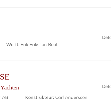
Deta
Werft:
Erik Eriksson Boot
ISE
Deta
r Yachten
v AB
Konstrukteur:
Carl Andersson