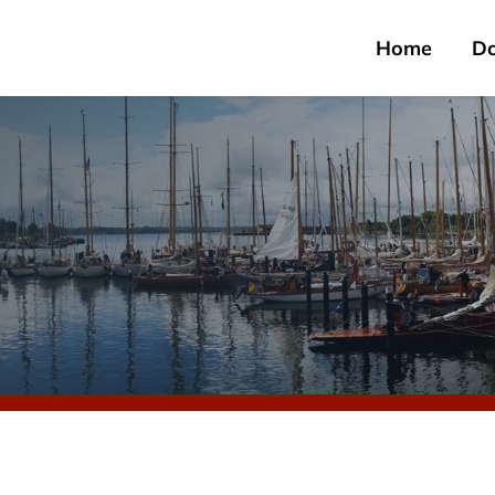
Home
D