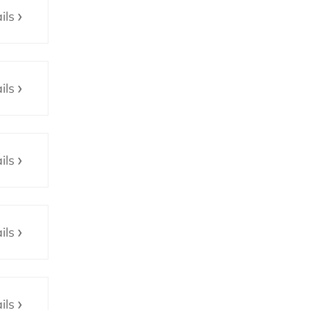
ils
ils
ils
ils
ils