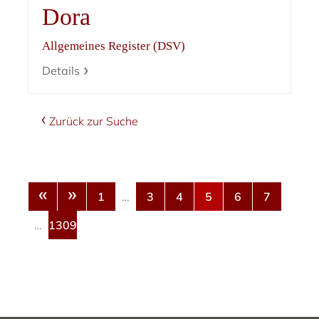
Dora
Allgemeines Register (DSV)
Details
Zurück zur Suche
«
»
1
…
3
4
5
6
7
…
1309