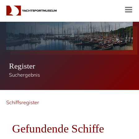
Register
Suchergebnis
Schiffsregister
Gefundende Schiffe