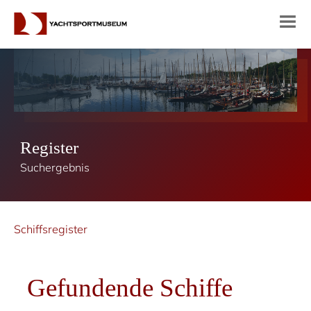
Register
Suchergebnis
Schiffsregister
Gefundende Schiffe