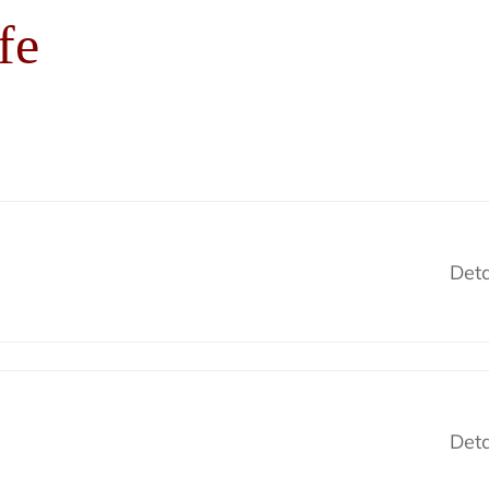
fe
Deta
Deta