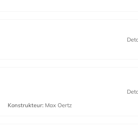
Deta
Deta
Konstrukteur:
Max Oertz