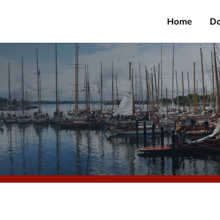
Home
D