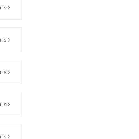
ils
ils
ils
ils
ils