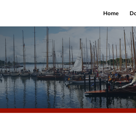
Home
D