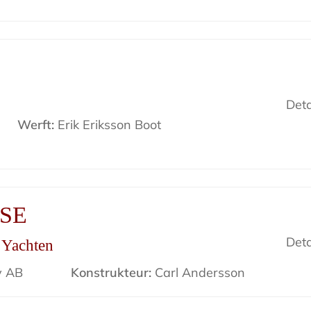
Deta
Werft:
Erik Eriksson Boot
ISE
Deta
r Yachten
v AB
Konstrukteur:
Carl Andersson