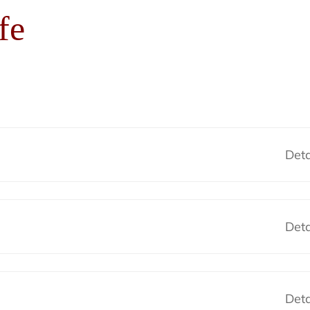
fe
Deta
Deta
Deta