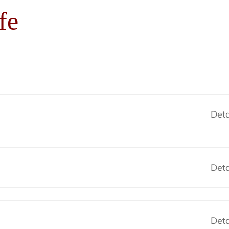
fe
Deta
Deta
Deta