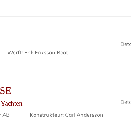
Deta
Werft:
Erik Eriksson Boot
ISE
Deta
r Yachten
v AB
Konstrukteur:
Carl Andersson