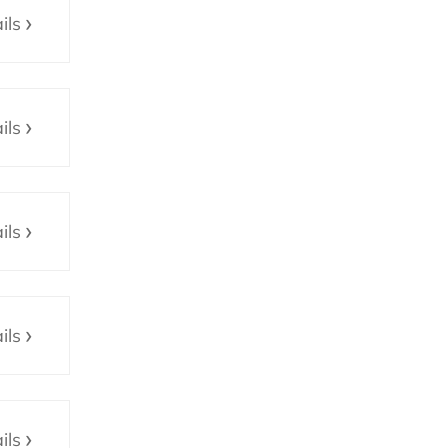
ils
ils
ils
ils
ils