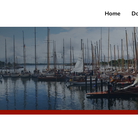
Home
D