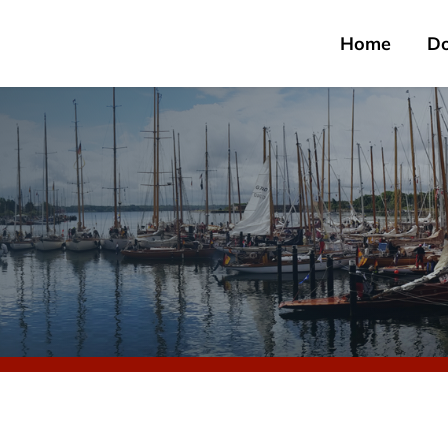
Home
D