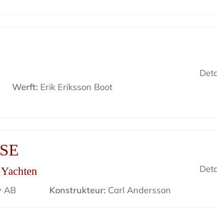
Deta
Werft:
Erik Eriksson Boot
ISE
Deta
r Yachten
v AB
Konstrukteur:
Carl Andersson