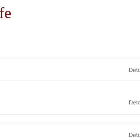
fe
Deta
Deta
Deta