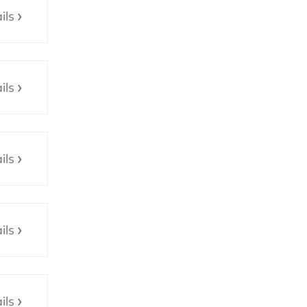
ils
ils
ils
ils
ils