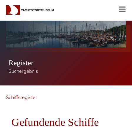
Register
Suchergebnis
Schiffsregister
Gefundende Schiffe