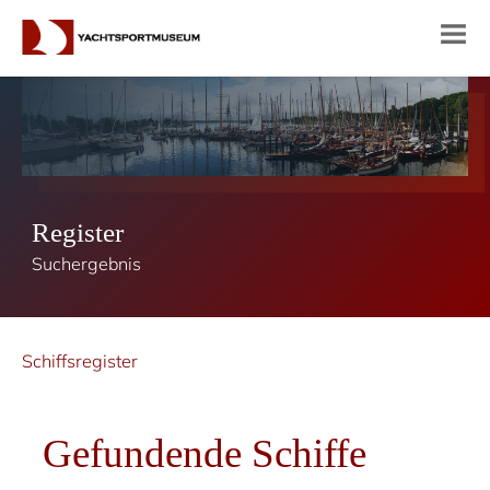
Register
Suchergebnis
Schiffsregister
Gefundende Schiffe