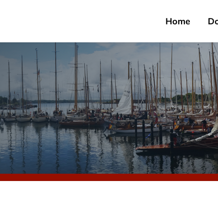
Home
D