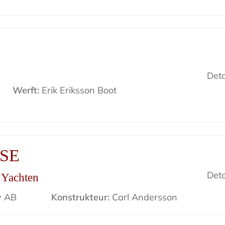
Deta
Werft:
Erik Eriksson Boot
ISE
Deta
r Yachten
v AB
Konstrukteur:
Carl Andersson