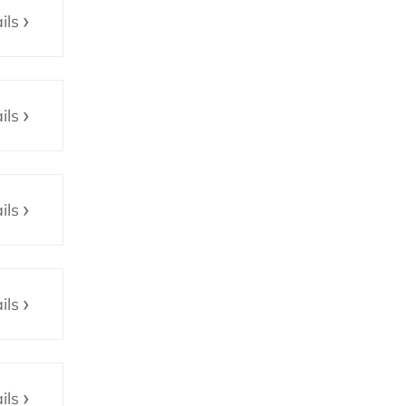
ils
ils
ils
ils
ils