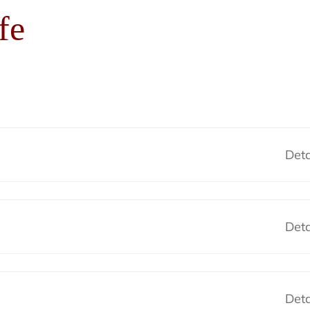
fe
Deta
Deta
Deta